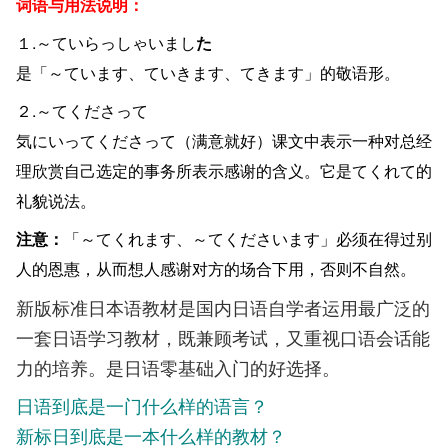
词语与用法说明：
１.～ていらっしゃいまし
た
是「～ています、ていきます、てきます」的敬语形。
２.～てくださって
気にいってくださって（满意就好）课文中表示一种对总经
理欣赏自己选定的事务所表示感谢的含义。它是てくれて的
礼貌说法。
注意：
「～てくれます、～てくださいます」必须在得过别
人的恩惠，从而想人感谢对方的场合下用，否则不自然。
新版标准日本语教材是国内日语自学者运用最广泛的
一套日语学习教材，既兼顾考试，又重视口语会话能
力的培养。是日语零基础入门的好选择。
日语到底是一门什么样的语言？
新标日到底是一本什么样的教材？