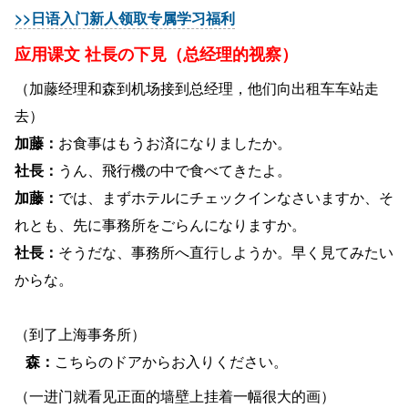
>>日语入门新人领取专属学习福利
应用课文 社長の下見（总经理的视察）
（加藤经理和森到机场接到总经理，他们向出租车车站走
去）
加藤：
お食事はもうお済になりましたか。
社長：
うん、飛行機の中で食べてきたよ。
加藤：
では、まずホテルにチェックインなさいますか、そ
れとも、先に事務所をごらんになりますか。
社長：
そうだな、事務所へ直行しようか。早く見てみたい
からな。
（到了上海事务所）
森：
こちらのドアからお入りください。
（一进门就看见正面的墙壁上挂着一幅很大的画）