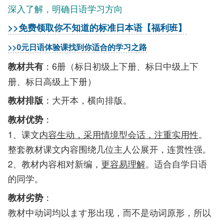
深入了解，明确日语学习方向
>>免费领取你不知道的标准日本语【福利班】
>>0元日语体验课找到你适合的学习之路
：6册（标日初级上下册、标日中级上下
教材共有
册、标日高级上下册）
：大开本，横向排版。
教材排版
：
教材优势
1、
课文
内容生动，采用情境型会话，注重实用性
。
整套教材课文内容围绕几位主人公展开，连贯性强。
2、教材内容相对新编，
更容易理解
。适合自学日语
的同学。
：
教材劣势
教材中动词均以ます形出现，而不是动词原形，所以