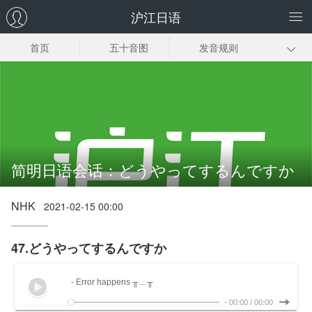
沪江日语
首页
五十音图
发音规则
日语输入法
常用词汇
初级语法
基础口语
新标日初级上册
新标日初级下册
零基础学习指南
简明日语会话：どうやってするんですか
NHK
2021-02-15 00:00
47.どうやってするんですか
- Error happens ╥﹏╥
-
00:00
/
00:00