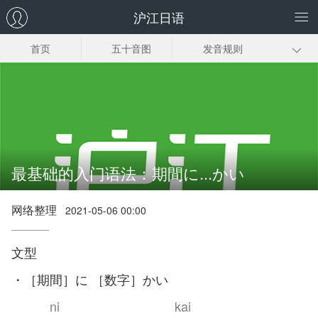
沪江日语
首页
五十音图
发音规则
日语输入法
常用词汇
初级语法
基础口语
新标日初级上册
新标日初级下册
零基础学习指南
最基础的入门语法：期間に...かい
网络整理
2021-05-06 00:00
文型
・［期間］に ［数字］かい
ni kai