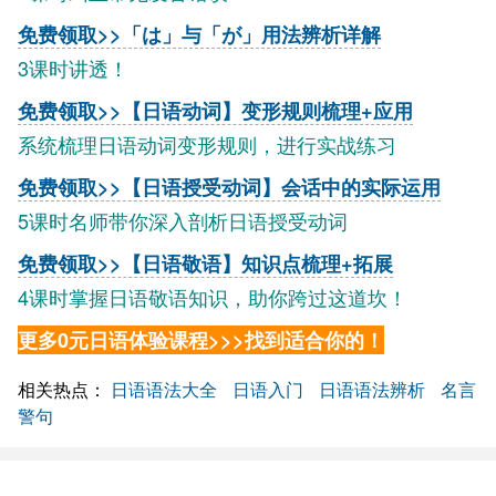
免费领取>>「は」与「が」用法辨析详解
3课时讲透！
免费领取>>【日语动词】变形规则梳理+应用
系统梳理日语动词变形规则，进行实战练习
免费领取>>【日语授受动词】会话中的实际运用
5课时名师带你深入剖析日语授受动词
免费领取>>【日语敬语】知识点梳理+拓展
4课时掌握日语敬语知识，助你跨过这道坎！
更多0元日语体验课程>>>找到适合你的！
相关热点：
日语语法大全
日语入门
日语语法辨析
名言
警句