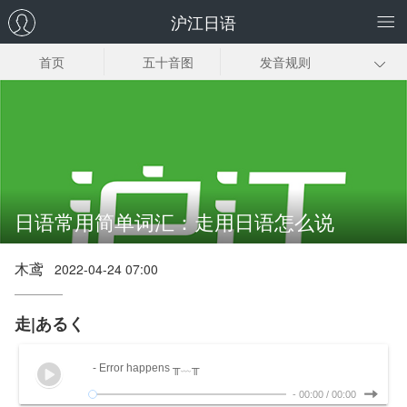
沪江日语
首页
五十音图
发音规则
日语输入法
常用词汇
初级语法
基础口语
新标日初级上册
新标日初级下册
零基础学习指南
日语常用简单词汇：走用日语怎么说
木鸢
2022-04-24 07:00
走|あるく
- Error happens ╥﹏╥
-
00:00
/
00:00