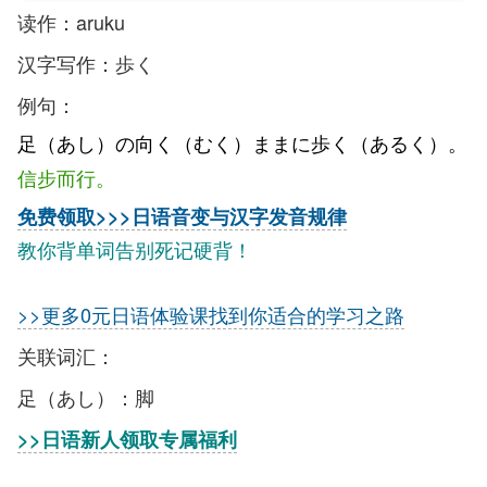
读作：aruku
汉字写作：歩く
例句：
足（あし）の向く（むく）ままに歩く（あるく）。
信步而行。
免费领取>>>日语音变与汉字发音规律
教你背单词告别死记硬背！
>>更多0元日语体验课找到你适合的学习之路
关联词汇：
足（あし）：脚
>>日语新人领取专属福利