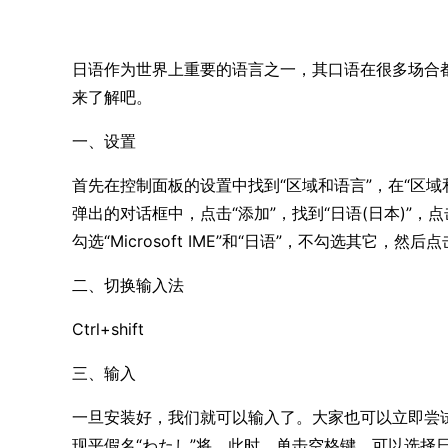
日语作为世界上重要的语言之一，其口语在很多场合
来了解吧。
一、设置
首先在控制面板的设置中找到“区域和语言”，在“区域
弹出的对话框中，点击“添加”，找到“日语(日本)”，点
勾选“Microsoft IME”和“日语”，不勾选其它，
二、切换输入法
Ctrl+shift
三、输入
一旦安装好，我们就可以输入了。大家也可以立即尝试输入
现平假名“わたし”将。此时，单击空格键，可以选择