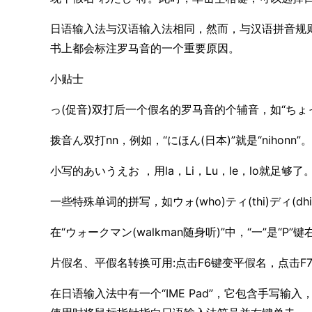
日语输入法与汉语输入法相同，然而，与汉语拼音规
书上都会标注罗马音的一个重要原因。
小贴士
っ(促音)双打后一个假名的罗马音的个辅音，如“ちょっと”
拨音ん双打nn，例如，“にほん(日本)”就是“nihonn”。
小写的あいうえお ，用la，Li，Lu，le，lo就足够了
一些特殊单词的拼写，如ウォ(who)ティ(thi)ディ(
在“ウォークマン(walkman随身听)”中，“一”是“P”键
片假名、平假名转换可用:点击F6键变平假名，点击F
在日语输入法中有一个“IME Pad”，它包含手写