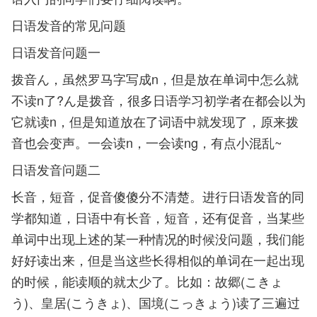
日语发音的常见问题
日语发音问题一
拨音ん，虽然罗马字写成n，但是放在单词中怎么就
不读n了?ん是拨音，很多日语学习初学者在都会以为
它就读n，但是知道放在了词语中就发现了，原来拨
音也会变声。一会读n，一会读ng，有点小混乱~
日语发音问题二
长音，短音，促音傻傻分不清楚。进行日语发音的同
学都知道，日语中有长音，短音，还有促音，当某些
单词中出现上述的某一种情况的时候没问题，我们能
好好读出来，但是当这些长得相似的单词在一起出现
的时候，能读顺的就太少了。比如：故郷(こきょ
う)、皇居(こうきょ)、国境(こっきょう)读了三遍过