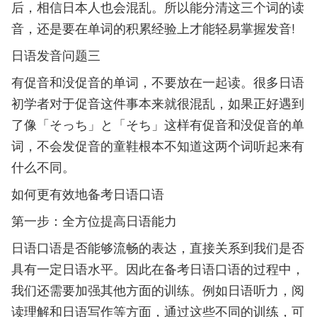
后，相信日本人也会混乱。所以能分清这三个词的读
音，还是要在单词的积累经验上才能轻易掌握发音!
日语发音问题三
有促音和没促音的单词，不要放在一起读。很多日语
初学者对于促音这件事本来就很混乱，如果正好遇到
了像「そっち」と「そち」这样有促音和没促音的单
词，不会发促音的童鞋根本不知道这两个词听起来有
什么不同。
如何更有效地备考日语口语
第一步：全方位提高日语能力
日语口语是否能够流畅的表达，直接关系到我们是否
具有一定日语水平。因此在备考日语口语的过程中，
我们还需要加强其他方面的训练。例如日语听力，阅
读理解和日语写作等方面，通过这些不同的训练，可