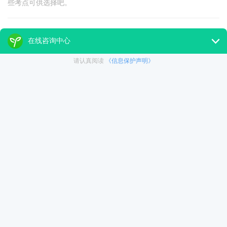
些考点可供选择吧。
2023年12月能力考N2报名：全国热门考
点名额暂满
整体顺畅
2023年12月日语能力考N2报名考点一览
在能力考报名开始前，熟悉自己想报的考点所
在的页面位置，也能让你更快地找到目标，进
行预订哦。来看看今年12月能力考报名时有哪
些考点可供选择吧。
2023年12月能力考N1报名：网友“难以置
信的好抢”
十分丝滑