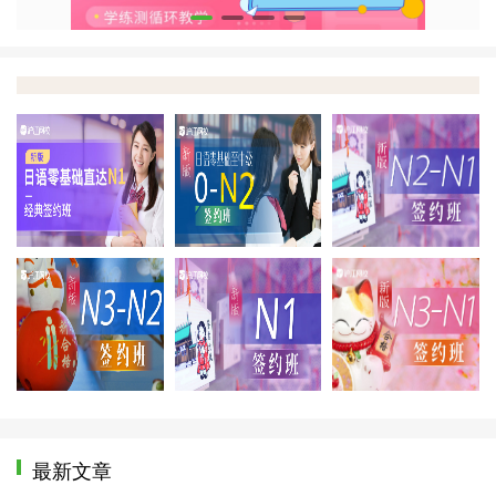
0-N1
0-N2
N2
N3-N2
N1签约班
N3
最新文章