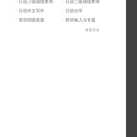
日语三级成绩查询
日语二级成绩查询
日语作文写作
日语自学
英语四级真题
韩语输入法专题
中文翻译日文
日语输入法
查看更多
宫崎骏动画电影
日语三级答案
标准日本语
日本留学
英语四级答案
英语四级成绩查询
单词大全
日本电影
英文简历
好看的日剧
日语基础入门
日语N4N5
日语一级答案
日语一级真题
英语六级答案
日语等级考试成绩查询
日语二级答案
日语能力考试报名
日语一级成绩查询
日语五十音图