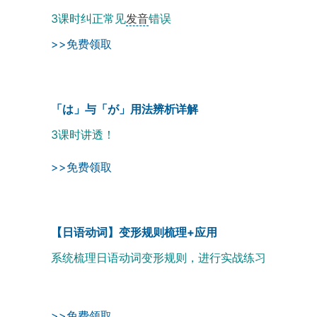
3课时纠正常见
发音
错误
>>免费领取
「は」与「が」用法辨析详解
3课时讲透！
>>免费领取
【日语动词】变形规则梳理+应用
系统梳理日语动词变形规则，进行实战练习
>>免费领取