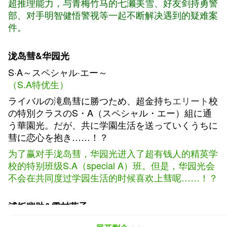
超推理能力，
与青梅竹马的七濑美雪、好友剑持勇警
部、对手明智健悟警视等一起不断解决遇到的疑难案
件。
泷岛彗&华园光
S·A～スペシャル·エー～
（S.A特优生）
ライバルの滝島彗に勝つため、超金持ち
エリート
校
の特別クラスのS・A（スペシャル・エー）組に通
う華園光。だが、共に学園生活を送っていくうちに
彗に恋心を抱き……！？
为了赢对手泷岛彗，华园光进入了超有钱人的精英学
校的特别班级S.A（special A）班。但是，华园光会
不会在共同度过学园生活的时候喜欢上彗呢……！？
浦饭幽助&雪村萤子
幽☆遊☆白書ゆうゆうはくしょ