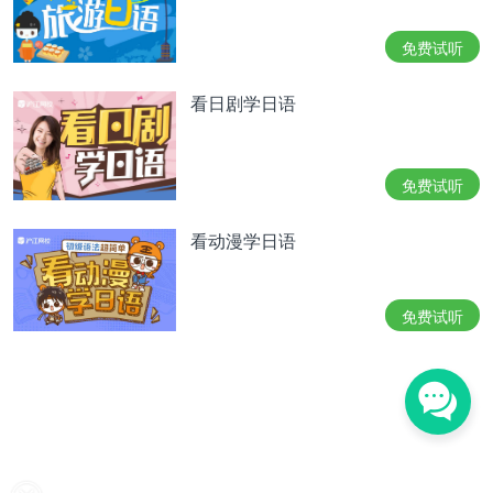
了恢复原来的身体，他
与阿尔冯斯一起
踏上寻找拥有
巨大能量的贤者之石的旅程。但是，前面的旅途中有
免费试听
各种各样的考验在等着艾尔利克兄弟。
看日剧学日语
仲上真一郎&汤浅比吕美
true tears
（真实之泪）
免费试听
ある日、眞一郎は学校の裏庭で、木に登って降りら
れなくなった少女「石動乃絵」と出会う。彼女は過
看动漫学日语
去に起こったある出来事がきっかけで、涙が流せな
くなったのだという。眞一郎は彼女との出会いをき
っかけに比呂美、親友「野伏三代吉」、幼馴染み
免费试听
「安藤愛子」らとの関係や、自分自身との向き合い
方に変化を生じさせていく。彼らはそれぞれに悩
み、すべきことを
模索
し、成長していく。
有一天，真一郎在学校的后院和爬上树后下不来的少
女石动乃绘相遇。乃绘由于过去发生的某件事再也流
不出眼泪。真一郎在和她相遇之后，同比吕美、挚友