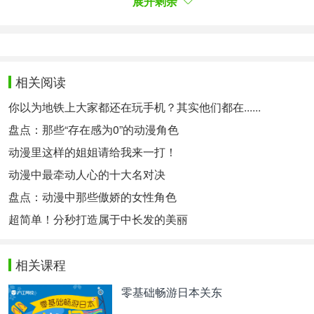
展开剩余
（幽游白书）
主人公の浦飯幽助が交通事故死するところから始ま
り、様々な出来事を経て生き返る。そして、霊界探
偵として
活動
する。
相关阅读
主人公浦饭幽助一出场就因交通事故死亡，经过各种
各样的考验后重新复活。之后，作为灵界侦探活动。
你以为地铁上大家都还在玩手机？其实他们都在......
盘点：那些“存在感为0”的动漫角色
爱德华&温莉
动漫里这样的姐姐请给我来一打！
鋼の錬金術師
动漫中最牵动人心的十大名对决
（钢之炼金术师）
盘点：动漫中那些傲娇的女性角色
12歳となったエドワードは国家錬金術師となり、二
超简单！分秒打造属于中长发的美丽
つ名「鋼」を授けられ、アルフォンスと共に元の体
に戻る為、絶大な力を持つ賢者の石を探す旅に出
る。しかし、旅先では数々の
試練
がエルリック兄弟
相关课程
を待っていた。
零基础畅游日本关东
爱德华12岁成了国家炼金术师，并授予别称“钢”，
为