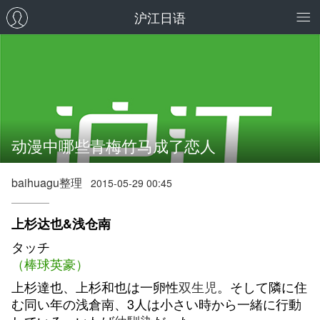
沪江日语
动漫中哪些青梅竹马成了恋人
baihuagu整理
2015-05-29 00:45
上杉达也&浅仓南
タッチ
（棒球英豪）
上杉達也、上杉和也は一卵性
双生児
。そして隣に住
む同い年の浅倉南、3人は小さい時から一緒に行動