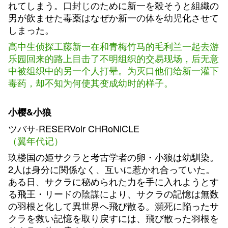
れてしまう。
口封じ
のために新一を殺そうと組織の
男が飲ませた毒薬はなぜか新一の体を
幼児
化させて
しまった。
高中生侦探工藤新一在和青梅竹马的毛利兰一起去游
乐园回来的路上目击了不明组织的交易现场，后无意
中被组织中的另一个人打晕。为灭口他们给新一灌下
毒药，却不知为何使其变成幼时的样子。
小樱&小狼
ツバサ-RESERVoir CHRoNiCLE
（翼年代记）
玖楼国の姫サクラと考古学者の卵・小狼は幼馴染。
2人は身分に関係なく、互いに惹かれ合っていた。
ある日、サクラに秘められた力を手に入れようとす
る飛王・リードの
陰謀
により、サクラの記憶は無数
の羽根と化して異世界へ飛び散る。
瀕死
に陥ったサ
クラを救い記憶を取り戻すには、飛び散った羽根を