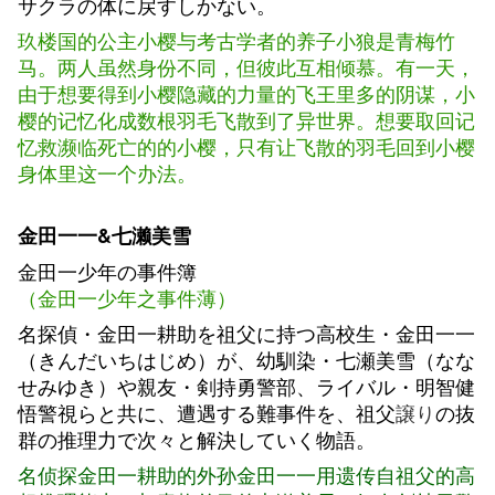
サクラの体に戻すしかない。
玖楼国的公主小樱与考古学者的养子小狼是青梅竹
马。两人虽然身份不同，但彼此互相倾慕。有一天，
由于想要得到小樱隐藏的力量的飞王里多的阴谋，小
樱的记忆化成数根羽毛飞散到了异世界。想要取回记
忆救濒临死亡的的小樱，只有让飞散的羽毛回到小樱
身体里这一个办法。
金田一一&七濑美雪
金田一少年の事件簿
（金田一少年之事件薄）
名探偵・金田一耕助を祖父に持つ高校生・金田一一
（きんだいちはじめ）が、幼馴染・七瀬美雪（なな
せみゆき）や親友・剣持勇警部、ライバル・明智健
悟警視らと共に、遭遇する難事件を、祖父
譲り
の抜
群の推理力で次々と解決していく物語。
名侦探金田一耕助的外孙金田一一
用遗传自祖父的高