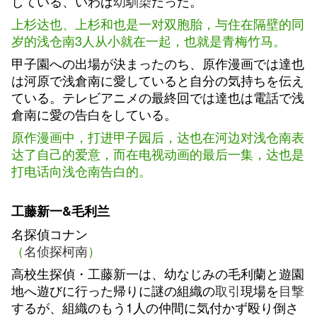
している、いわば
幼馴染
だった。
上杉达也、上杉和也是一对双胞胎，与住在隔壁的同
岁的浅仓南3人从小就在一起，也就是青梅竹马。
甲子園への出場が決まったのち、原作漫画では達也
は河原で浅倉南に愛していると自分の気持ちを伝え
ている。テレビアニメの最終回では達也は電話で浅
倉南に愛の告白をしている。
原作漫画中，
打进甲子园后，
达也在河边对浅仓南表
达了自己的爱意，而在电视动画的最后一集，达也是
打电话向浅仓南告白的。
工藤新一&毛利兰
名探偵コナン
（
名侦探柯南
）
高校生探偵・工藤新一は、幼なじみの毛利蘭と遊園
地へ遊びに行った帰りに謎の組織の
取引
現場を
目撃
するが、組織のもう1人の仲間に気付かず殴り倒さ