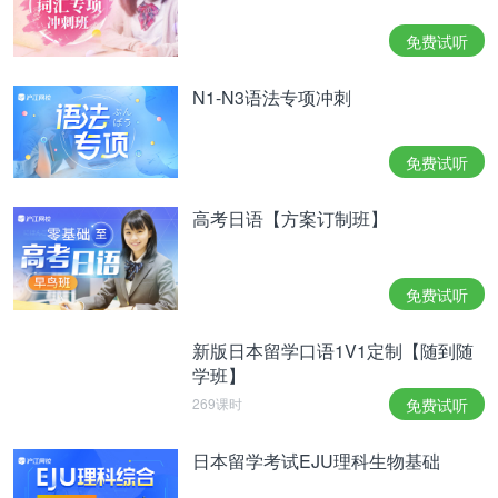
点击查看下一页>>
免费试听
长野高远城迹公园
N1-N3语法专项冲刺
长野的高远城迹公园，原是内藤家族的居所的遗址。
在日本，只有在这里才能看到被称为“天下第一樱”的
免费试听
早樱——共 1500多棵小绯樱花树，它的花瓣比一般
高考日语【方案订制班】
的染井吉野樱要小一些，但颜色却要红得多，十分精
致可爱。樱花盛开期间，晚上还用灯光照明装饰，夜
幕降临后，赏花人仍络绎不绝。
免费试听
点击查看下一页>>
新版日本留学口语1V1定制【随到随
学班】
269课时
免费试听
京都清水寺
日本留学考试EJU理科生物基础
清水寺是京都著名的古刹，被列为日本国宝建筑之