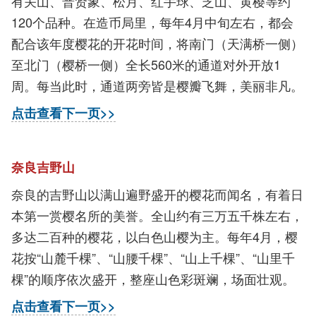
有关山、普贤象、松月、红手球、芝山、黄樱等约
120个品种。在造币局里，每年4月中旬左右，都会
配合该年度樱花的开花时间，将南门（天满桥一侧）
至北门（樱桥一侧）全长560米的通道对外开放1
周。每当此时，通道两旁皆是樱瓣飞舞，美丽非凡。
点击查看下一页>>
奈良吉野山
奈良的吉野山以满山遍野盛开的樱花而闻名，有着日
本第一赏樱名所的美誉。全山约有三万五千株左右，
多达二百种的樱花，以白色山樱为主。每年4月，樱
花按“山麓千棵”、“山腰千棵”、“山上千棵”、“山里千
棵”的顺序依次盛开，整座山色彩斑斓，场面壮观。
点击查看下一页>>