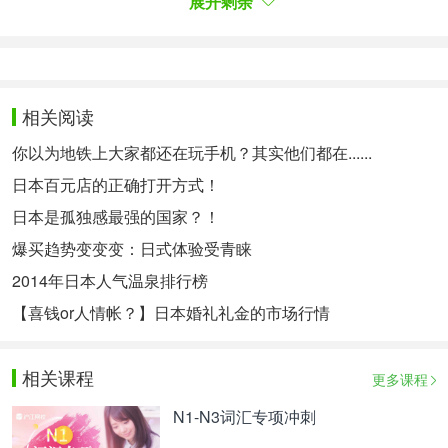
展开剩余
树龄已有400年，宽幅约二十几米，可是说是最大级
别的樱花树了。这棵大山樱像守护神一般伫立着，在
当地人的悉心照料下，现在仍每年春天仍漂亮绽放。
樱花树附近是黄色的油菜花田，与粉白的樱花相得益
相关阅读
彰。白天清朗的樱花与梦幻的夜樱都令游人为之沉
你以为地铁上大家都还在玩手机？其实他们都在......
醉。
日本百元店的正确打开方式！
点击查看下一页>>
日本是孤独感最强的国家？！
爆买趋势变变变：日式体验受青睐
2014年日本人气温泉排行榜
日本熊本城
【喜钱or人情帐？】日本婚礼礼金的市场行情
九州是日本樱花开得最早的地方，赏樱名所更是不计
其数。最负盛名的要数熊本古城，每年3月下旬至4月
相关课程
上旬，城墙内外，约800株樱花树在此争奇斗艳，美
更多课程
不胜收。
N1-N3词汇专项冲刺