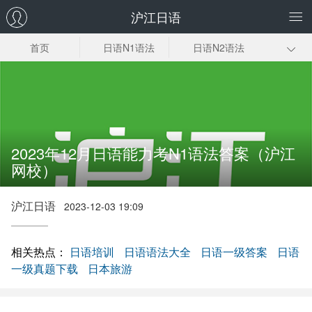
沪江日语
首页
日语N1语法
日语N2语法
N3N4N5语法
初级日语语法
敬语语法
古典语法
格助词
惯用句
日语语法入门
2023年12月日语能力考N1语法答案（沪江
网校）
沪江日语
2023-12-03 19:09
相关热点：
日语培训
日语语法大全
日语一级答案
日语
一级真题下载
日本旅游