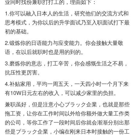
业同时找份兼职打打工的，理由如下：
1.你可以融入日本人的生活，研究他们的交流方式和
思考模式，为你以后的升学面试乃至入职面试打下最
初的基础。
2.锻炼你的日语能力与应变能力。你会接触大量敬
语，在以后就职时也是用的到的。
3.磨炼你的意志，打工辛苦，你会感慨生活之不易，
抗压性更厉害。
4.补贴家用，平均一周五天，一天四小时一个月下来
有10W日元左右的收入，可以减少家里的负担。
兼职虽好，但是注意小心ブラック企業，也就是那些
拖工资，让你在工作时间以外给你额外做大量工作类
的公司，等你工作了一段时间后你就会渐渐分别出那
些是ブラック企業，小编在刚来日本时接触的一份工