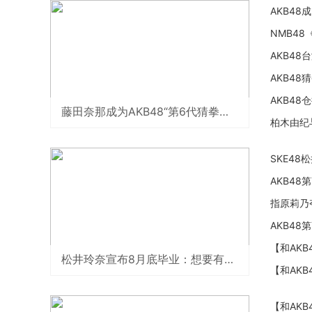
AKB4
NMB4
AKB48
AKB4
AKB4
藤田奈那成为AKB48“第6代猜拳女王”
柏木由纪
SKE4
AKB48
指原莉乃
AKB4
【和AK
松井玲奈宣布8月底毕业：想要有朋友
【和AK
【和AK