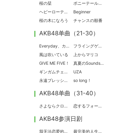
桜の栞
ポニーテールとシュシュ
ヘビーローテーション
Beginner
桜の木になろう
チャンスの順番
AKB48单曲（21-30）
Everyday、カチューシャ
フライングゲット
風は吹いている
上からマリコ
GIVE ME FIVE！
真夏のSounds good！
ギンガムチェック
UZA
永遠プレッシャー
so long！
AKB48单曲（31-40）
さよならクロール
恋するフォーチュンクッキー
AKB48参演日剧
我无法恋爱的理由
最完美的人生终点