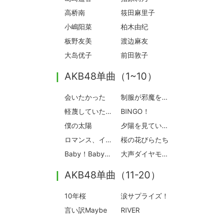
高桥南
筱田麻里子
小嶋阳菜
柏木由纪
板野友美
渡边麻友
大岛优子
前田敦子
AKB48单曲（1~10）
会いたかった
制服が邪魔をする
軽蔑していた愛情
BINGO！
僕の太陽
夕陽を見ているか？
ロマンス、イラネ
桜の花びらたち
Baby！Baby！Baby！
大声ダイヤモンド
AKB48单曲（11-20）
10年桜
涙サプライズ！
言い訳Maybe
RIVER