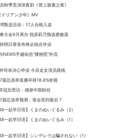
8成员秋季竞演深夜剧《肾上腺素之夜》
8《ドリアン少年》MV
台湾甄选活动：17人合格入选
8猜拳大会9月再办 指原莉乃预选赛败退
8仓持明日香宣布将从组合毕业
与NEWS手越祐也“搂抱照”外流
8松井玲奈决心毕业 今后走女演员路线
第7届总选举直播夺得18.8%收视
夺冠后受访：感谢中国粉丝
8第7届总选举预测：谁会笑到最后？
B48一起学日语】くまのぬいぐるみ（2）
B48一起学日语】くまのぬいぐるみ（1）
B48一起学日语】シンデレラは騙されない（1）