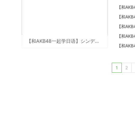
【和AK
【和AK
【和AK
【和AK
【和AKB48一起学日语】シンデレラは騙されない（2）
【和AK
1
2