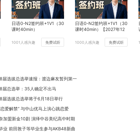
日语0-N2签约班+1V1（30
日语0-N2签约班+1V1（30
课时40min）
课时40min）【2027年12
月班】
1001人感兴趣
免费试听
1000人感兴趣
免费试听
8第8届选拔总选举速报：渡边麻友暂列第一
第8届总选举：35人确定不出马
第8届选拔总选举将于6月18日举行
“恋爱解禁” 与中山优马上演心跳恋爱
奈加盟新金10剧 演绎中谷美纪高中时期
毕业 前田敦子等毕业生参与AKB48新曲