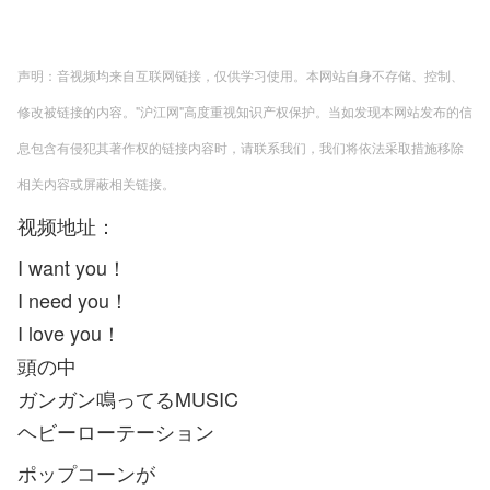
声明：音视频均来自互联网链接，仅供学习使用。本网站自身不存储、控制、
修改被链接的内容。"沪江网"高度重视知识产权保护。当如发现本网站发布的信
息包含有侵犯其著作权的链接内容时，请联系我们，我们将依法采取措施移除
相关内容或屏蔽相关链接。
视频地址：
I want you！
I need you！
I love you！
頭の中
ガンガン鳴ってるMUSIC
ヘビーローテーション
ポップコーンが