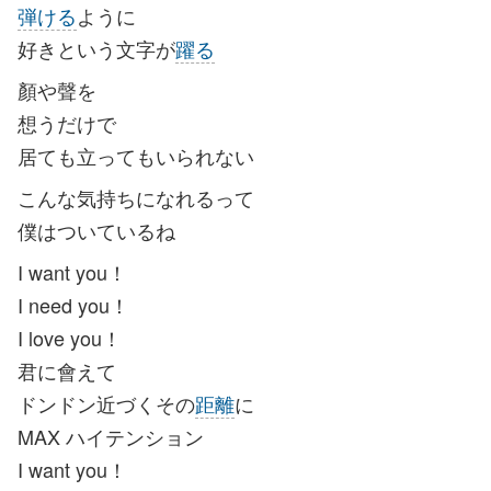
弾ける
ように
好きという文字が
躍る
顏や聲を
想うだけで
居ても立ってもいられない
こんな気持ちになれるって
僕はついているね
I want you！
I need you！
I love you！
君に會えて
ドンドン近づくその
距離
に
MAX ハイテンション
I want you！