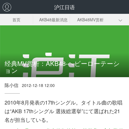
沪江日语
首页
AKB48最新消息
AKB48MV赏析
AKB48电视剧
AKB48总选举
AKB48成员
经典MV赏析：AKB48-ヘビーローテーシ
ョン
陈小信
2012-12-18 12:00
2010年8月発表の17thシングル。タイトル曲の歌唱
は“AKB 17thシングル 選抜総選挙”にて選ばれた21
名が担当している。