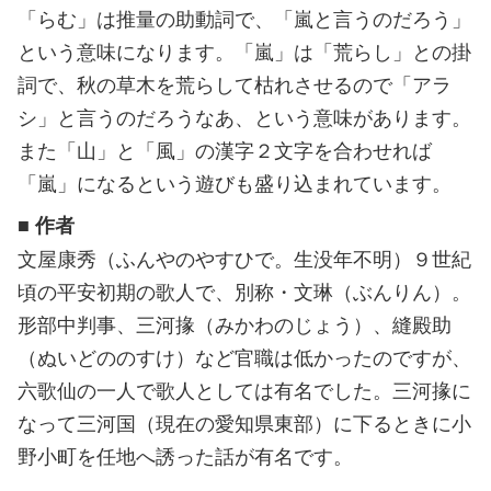
「らむ」は推量の助動詞で、「嵐と言うのだろう」
という意味になります。「嵐」は「荒らし」との掛
詞で、秋の草木を荒らして枯れさせるので「アラ
シ」と言うのだろうなあ、という意味があります。
また「山」と「風」の漢字２文字を合わせれば
「嵐」になるという遊びも盛り込まれています。
■ 作者
文屋康秀（ふんやのやすひで。生没年不明）９世紀
頃の平安初期の歌人で、別称・文琳（ぶんりん）。
形部中判事、三河掾（みかわのじょう）、縫殿助
（ぬいどののすけ）など官職は低かったのですが、
六歌仙の一人で歌人としては有名でした。三河掾に
なって三河国（現在の愛知県東部）に下るときに小
野小町を任地へ誘った話が有名です。