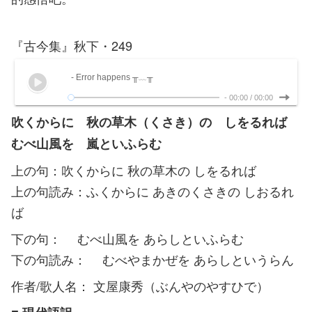
『古今集』秋下・249
- Error happens ╥﹏╥
-
00:00
/
00:00
吹くからに 秋の草木（くさき）の しをるれば
むべ山風を 嵐といふらむ
上の句：吹くからに 秋の草木の しをるれば
上の句読み：ふくからに あきのくさきの しおるれ
ば
下の句： むべ山風を あらしといふらむ
下の句読み： むべやまかぜを あらしというらん
作者/歌人名： 文屋康秀（ぶんやのやすひで）