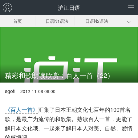
沪江日语
首页
日语N1语法
日语N2语法
N3N4N5语法
初级日语语法
敬语语法
古典语法
格助词
惯用句
日语语法入门
精彩和歌朗读欣赏：百人一首（22）
sgofil
2012-11-08 06:00
《百人一首》
汇集了日本王朝文化七百年的100首名
歌，是最广为流传的和歌集。熟读百人一首，更能了
解日本文化哦。一起来了解日本人对美、自然、爱情
的感悟吧。