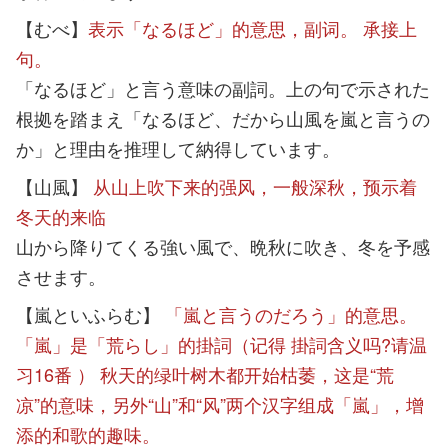
【むべ】
表示「なるほど」的意思，副词。 承接上
句。
「なるほど」と言う意味の副詞。上の句で示された
根拠を踏まえ「なるほど、だから山風を嵐と言うの
か」と理由を推理して納得しています。
【山風】
从山上吹下来的强风，一般深秋，预示着
冬天的来临
山から降りてくる強い風で、晩秋に吹き、冬を予感
させます。
【嵐といふらむ】
「嵐と言うのだろう」的意思。
「嵐」是「荒らし」的掛詞（记得 掛詞含义吗?请温
习16番 ） 秋天的绿叶树木都开始枯萎，这是“荒
凉”的意味，另外“山”和“风”两个汉字组成「嵐」，增
添的和歌的趣味。