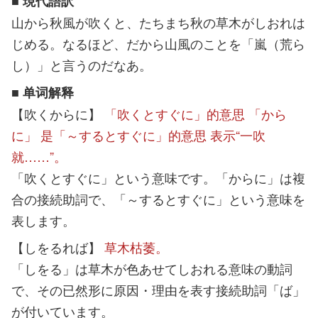
■ 現代語訳
山から秋風が吹くと、たちまち秋の草木がしおれは
じめる。なるほど、だから山風のことを「嵐（荒ら
し）」と言うのだなあ。
■ 单词解释
【吹くからに】
「吹くとすぐに」的意思 「から
に」 是「～するとすぐに」的意思 表示“一吹
就……”。
「吹くとすぐに」という意味です。「からに」は複
合の接続助詞で、「～するとすぐに」という意味を
表します。
【しをるれば】
草木枯萎。
「しをる」は草木が色あせてしおれる意味の動詞
で、その已然形に原因・理由を表す接続助詞「ば」
が付いています。