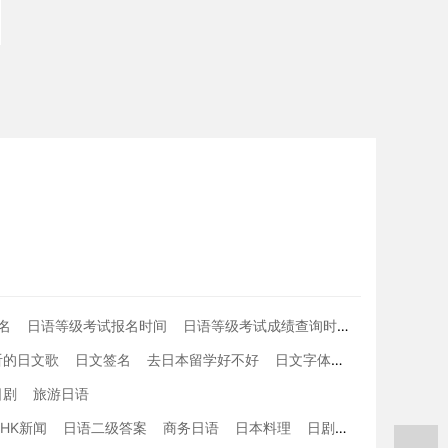
名
日语等级考试报名时间
日语等级考试成绩查询时间
学习日本语
听的日文歌
日文签名
去日本留学好不好
日文字体
留学生在日本
日剧
旅游日语
NHK新闻
日语二级答案
商务日语
日本料理
日剧收视率
日语词