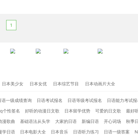
1
日本美少女
日本女优
日本综艺节目
日本动画片大全
日语一级成绩查询
日语考试报名
日语等级考试报名
日语能力考试报
qq个性签名
好听的动漫日文歌
日本留学优势
可爱的日文歌
最好
动漫歌曲
基础语法从头学
大家的日语
新编日语
开心词场
秋季
漫学日语
日本电影大全
日本音乐
日语听力练习
日语一级答案